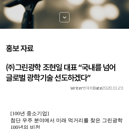
홍보 자료
㈜그린광학 조현일 대표 “국내를 넘어
글로벌 광학기술 선도하겠다”
Writer
변재희
Date
2020.01.23
[100년 중소기업]
첨단 우주 분야에서 미래 먹거리를 찾은 그린광학
100년의 비전