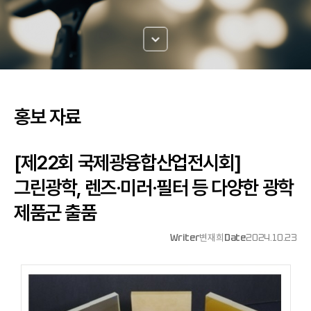
홍보 자료
[제22회 국제광융합산업전시회]
그린광학, 렌즈·미러·필터 등 다양한 광학
제품군 출품
Writer
변재희
Date
2024.10.23