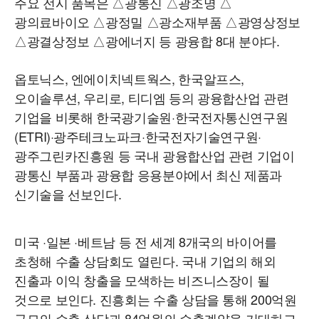
주요 전시 품목은 △광통신 △광조명 △
광의료바이오 △광정밀 △광소재부품 △광영상정보
△광결상정보 △광에너지 등 광융합 8대 분야다.
옵토닉스, 엔에이치넥트웍스, 한국알프스,
오이솔루션, 우리로, 티디엠 등의 광융합산업 관련
기업을 비롯해 한국광기술원·한국전자통신연구원
(ETRI)·광주테크노파크·한국전자기술연구원·
광주그린카진흥원 등 국내 광융합산업 관련 기업이
광통신 부품과 광융합 응용분야에서 최신 제품과
신기술을 선보인다.
미국 ·일본 ·베트남 등 전 세계 8개국의 바이어를
초청해 수출 상담회도 열린다. 국내 기업의 해외
진출과 이익 창출을 모색하는 비즈니스장이 될
것으로 보인다. 진흥회는 수출 상담을 통해 200억원
규모의 수출 상담과 84억원의 수출계약을 기대하고